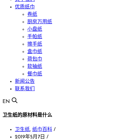
优质纸巾
卷纸
厨房万用纸
小盘纸
手帕纸
擦手纸
盒巾纸
荷包巾
软抽纸
餐巾纸
新闻公告
联系我们
EN
卫生纸的原材料是什么
卫生纸
,
纸巾百科
/
2019年5月7日
/