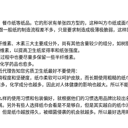
，餐巾纸等纸品。它的形状有单张四方型的，这种叫方巾纸或面
它跟一般纸的制造流程差不多，只是要求制造成极薄极脆弱，这样
维素、木素三大主要成分外，尚有其他含量较少的组分，如树脂
维素，以提高卫生纸浆得率和纸张强度。
过程中也要尽量多保留一些半纤维素。
化学药品也愈多。
纸代理告知您劣质卫生纸最好不要使用：
程度和坚硬度，纸巾柔软可以呵护皮肤，而长期使用粗糙的纸巾
多，化学成分也越多，因此对人体健康的影响也越大。所以不能片面
样的使用习惯和包装偏好，就根据他们的习惯选用品牌比较出
。另外有些人选择纸巾会看是不是够白，但是其实越白的纸巾添
但是纸巾越放得久，被细菌侵袭的机会就越多。所以最好选用