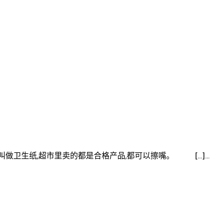
叫做卫生纸,超市里卖的都是合格产品,都可以擦嘴。 […]…