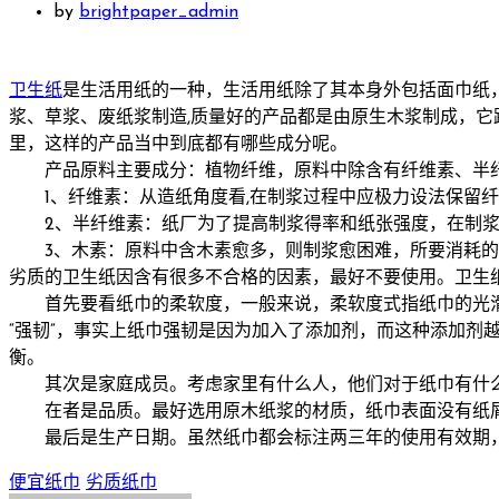
by
brightpaper_admin
卫生纸
是生活用纸的一种，生活用纸除了其本身外包括面巾纸
浆、草浆、废纸浆制造,质量好的产品都是由原生木浆制成，
里，这样的产品当中到底都有哪些成分呢。
产品原料主要成分：植物纤维，原料中除含有纤维素、半纤
1、纤维素：从造纸角度看,在制浆过程中应极力设法保留纤
2、半纤维素：纸厂为了提高制浆得率和纸张强度，在制浆
3、木素：原料中含木素愈多，则制浆愈困难，所要消耗的
劣质的卫生纸因含有很多不合格的因素，最好不要使用。卫生
首先要看纸巾的柔软度，一般来说，柔软度式指纸巾的光滑
“强韧”，事实上纸巾强韧是因为加入了添加剂，而这种添加剂越
衡。
其次是家庭成员。考虑家里有什么人，他们对于纸巾有什么
在者是品质。最好选用原木纸浆的材质，纸巾表面没有纸屑
最后是生产日期。虽然纸巾都会标注两三年的使用有效期，
便宜纸巾
劣质纸巾