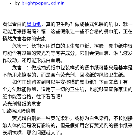
by
brightpaper_admin
看似雪白的
餐巾纸
，真的卫生吗？做成抽式包装的纸巾，就一
定能用来擦嘴吗？错！这些假象让一些不合格的餐巾纸，正在
悄然危害着你的安康！
危害一：长期运用过白的卫生餐巾纸、擦脸，餐巾纸中很
可能含有过量的荧光剂等有害成分，它们会使血液、淋巴液发
作改动，还可能形成白血病。
危害二：做成抽式纸巾包装样式的餐巾纸可能只是基本是
不能用来擦嘴的，而是含有荧光剂、回收纸的风险卫生纸。
如何正确购置到可以平安擦嘴的餐巾纸？下面文章里有一
个方法就能做到，适用于一切的卫生纸，也能够查查你家里的
纸巾能否合格，往下看看吧！
荧光剂餐纸的危害
1. 致癌风险倍增
荧光增白剂是一种荧光染料，或称为白色染料，不长期接
触人体的话是没有影响的，但是假如用含有荧光剂的餐巾纸来
长期擦嘴，那么问题就大了。