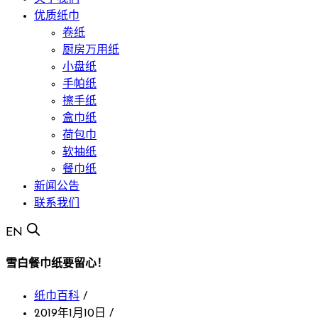
优质纸巾
卷纸
厨房万用纸
小盘纸
手帕纸
擦手纸
盒巾纸
荷包巾
软抽纸
餐巾纸
新闻公告
联系我们
EN
雪白餐巾纸要留心！
纸巾百科
/
2019年1月10日
/