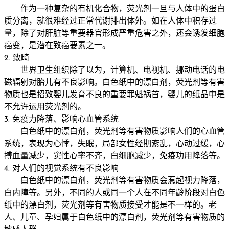
作为一种复杂的有机化合物，荧光剂一旦与人体中的蛋白
质分离，就很难经过正常代谢排出体外。如在人体中积存过
量，除了对肝脏等重要器官形成严重危害之外，还会诱发细胞
癌变，是潜在致癌要素之一。
2. 致畸
世界卫生组织除了以为，计算机、电视机、挪动电话的电
磁辐射对胎儿有不良影响。白色纸中的漂白剂，荧光剂等有害
物质也是招致婴儿发育不良的重要罪魁祸首，婴儿的纸品中是
不允许运用荧光剂的。
3. 免疫力降落、影响心血管系统
白色纸中的漂白剂，荧光剂等有害物质影响人们的心血管
系统，表现为心悸，失眠，局部女性经期紊乱，心动过缓，心
搏血量减少，窦性心率不齐，白细胞减少，免疫功用降落等。
4. 对人们的视觉系统有不良影响
白色纸中的漂白剂，荧光剂等有害物质会惹起视力降落，
白内障等。另外，不同的人或同一个人在不同年龄阶段对白色
纸中的漂白剂，荧光剂等有害物质接受才能是不一样的。老
人、儿童、孕妇属于白色纸中的漂白剂，荧光剂等有害物质的