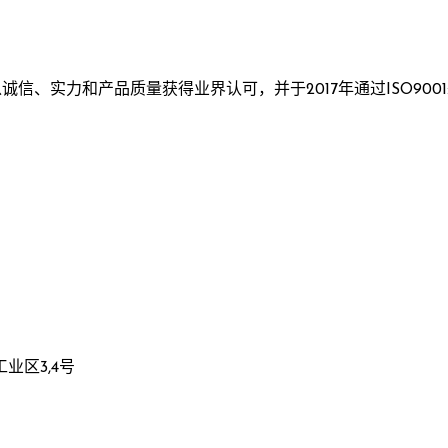
、实力和产品质量获得业界认可，并于2017年通过ISO9001:
业区3,4号