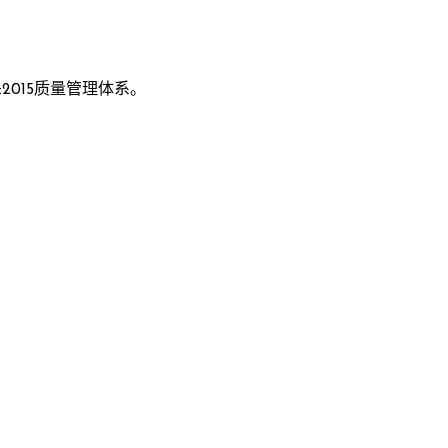
2015质量管理体系。