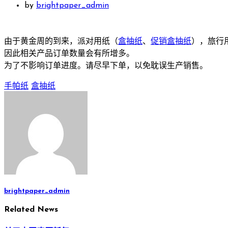
by
brightpaper_admin
由于黄金周的到来，派对用纸（
盒抽纸
、
促销盒抽纸
），旅行
因此相关产品订单数量会有所增多。
为了不影响订单进度。请尽早下单，以免耽误生产销售。
手帕纸
盒抽纸
brightpaper_admin
Related News