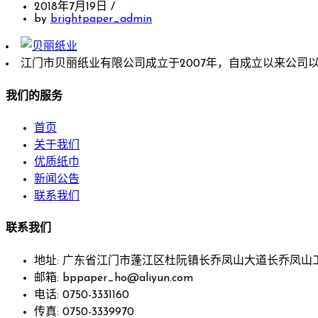
2018年7月19日
/
by
brightpaper_admin
江门市贝丽纸业有限公司成立于2007年，自成立以来公司以诚信
我们的服务
首页
关于我们
优质纸巾
新闻公告
联系我们
联系我们
地址: 广东省江门市蓬江区杜阮镇长乔凤山大道长乔凤山工
邮箱: bppaper_ho@aliyun.com
电话: 0750-3331160
传真: 0750-3339970